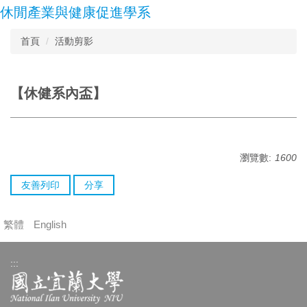
跳
休閒產業與健康促進學系
到
主
首頁
活動剪影
要
內
容
【休健系內盃】
區
瀏覽數:
1600
友善列印
分享
繁體
English
:::