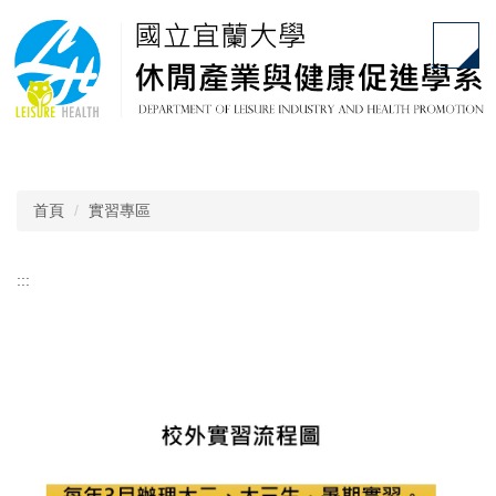
跳
到
主
要
內
容
區
首頁
實習專區
:::