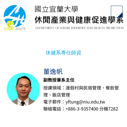
跳
到
主
要
內
容
區
休健系專任師資