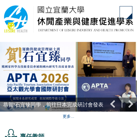
跳
到
主
要
內
容
區
恭賀!石宜臻同學，前往日本完成研討會發表
更多...
專任教師