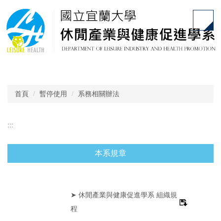
跳
到
主
要
內
容
區
首頁
暫停使用
系務相關辦法
:::
本系規章
➤ 休閒產業與健康促進學系 組織規
程