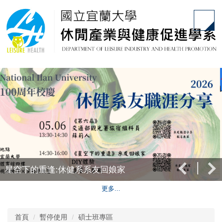
跳
到
主
要
內
容
區
星空下的重逢:休健系系友回娘家
更多...
首頁
暫停使用
碩士班專區